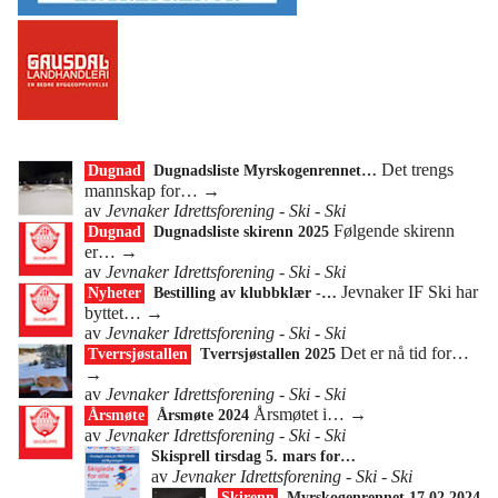
Det trengs
Dugnad
Dugnadsliste Myrskogenrennet…
mannskap for…
→
av
Jevnaker Idrettsforening - Ski - Ski
Følgende skirenn
Dugnad
Dugnadsliste skirenn 2025
er…
→
av
Jevnaker Idrettsforening - Ski - Ski
Jevnaker IF Ski har
Nyheter
Bestilling av klubbklær -…
byttet…
→
av
Jevnaker Idrettsforening - Ski - Ski
Det er nå tid for…
Tverrsjøstallen
Tverrsjøstallen 2025
→
av
Jevnaker Idrettsforening - Ski - Ski
Årsmøtet i…
→
Årsmøte
Årsmøte 2024
av
Jevnaker Idrettsforening - Ski - Ski
Skisprell tirsdag 5. mars for…
av
Jevnaker Idrettsforening - Ski - Ski
Skirenn
Myrskogenrennet 17.02.2024