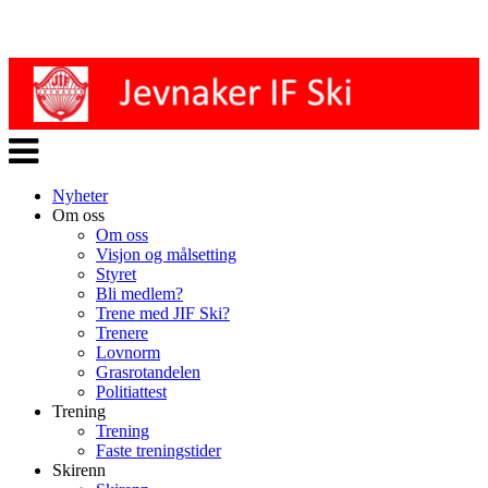
Veksle
navigasjon
Nyheter
Om oss
Om oss
Visjon og målsetting
Styret
Bli medlem?
Trene med JIF Ski?
Trenere
Lovnorm
Grasrotandelen
Politiattest
Trening
Trening
Faste treningstider
Skirenn