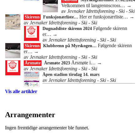
Velkommen til langrennscross…
→
av
Jevnaker Idrettsforening - Ski - Ski
Her er funksjonærliste…
→
Skirenn
Funksjonærliste…
av
Jevnaker Idrettsforening - Ski - Ski
Følgende skirenn
Dugnadsliste skirenn 2024
er…
→
av
Jevnaker Idrettsforening - Ski - Ski
Følgende skirenn
Skirenn
Klubbrenn på Myrskogen…
er…
→
av
Jevnaker Idrettsforening - Ski - Ski
Årsmøte i…
→
Årsmøte
Årsmøte 2023
av
Jevnaker Idrettsforening - Ski - Ski
Åpen stadion tirsdag 14. mars
av
Jevnaker Idrettsforening - Ski - Ski
Vis alle artikler
Arrangementer
Ingen fremtidige arrangementer ble funnet.