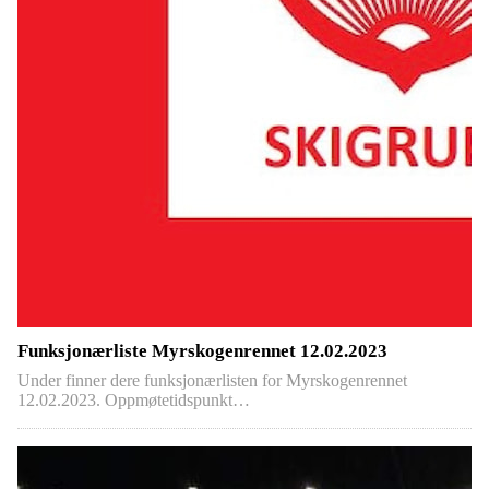
Funksjonærliste Myrskogenrennet 12.02.2023
Under finner dere funksjonærlisten for Myrskogenrennet
12.02.2023. Oppmøtetidspunkt…