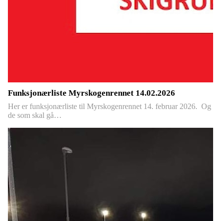
Funksjonærliste Myrskogenrennet 14.02.2026
Her er funksjonærliste til Myrskogenrennet 14. februar 2026. Og
de som skal gå…